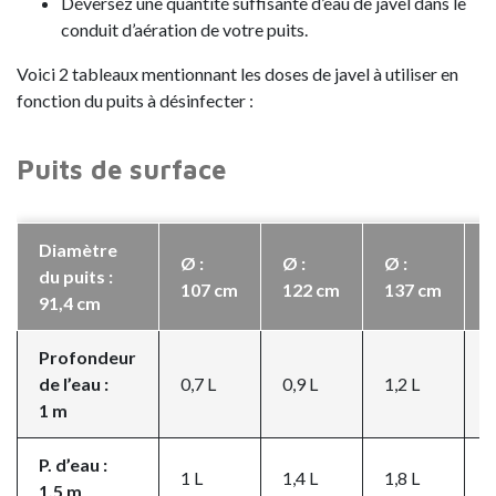
Déversez une quantité suffisante d’eau de javel dans le
conduit d’aération de votre puits.
Voici 2 tableaux mentionnant les doses de javel à utiliser en
fonction du puits à désinfecter :
Puits de surface
Diamètre
Ø :
Ø :
Ø :
Ø
du puits :
107 cm
122 cm
137 cm
1
91,4 cm
Profondeur
de l’eau :
0,7 L
0,9 L
1,2 L
1
1 m
P. d’eau :
1 L
1,4 L
1,8 L
2
1,5 m