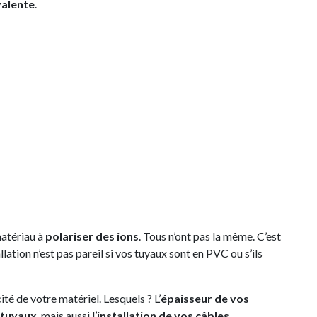
valente
.
 matériau à
polariser des ions
. Tous n’ont pas la même. C’est
lation n’est pas pareil si vos tuyaux sont en PVC ou s’ils
té de votre matériel. Lesquels ? L’
épaisseur de vos
 tuyaux
, mais aussi l’
installation de vos câbles