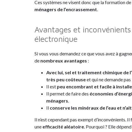
Ces systèmes ne visent donc que la formation de c
ménagers de l’encrassement
.
Avantages et inconvénients
électronique
Si vous vous demandez ce que vous avez à gagner à
de
nombreux avantages
:
Avec lui, sel et traitement chimique de 
très peu coûteuse
et qui ne demande pas 
Il est
peu encombrant et facile à installe
Il permet de faire des
économies d’énerg
ménagers
.
Il
conserve les minéraux de l’eau et n’al
Il n’est cependant pas exempt d’inconvénients. Il 
une
efficacité aléatoire
. Pourquoi ? Elle dépend