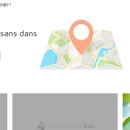
gogo !
isans dans